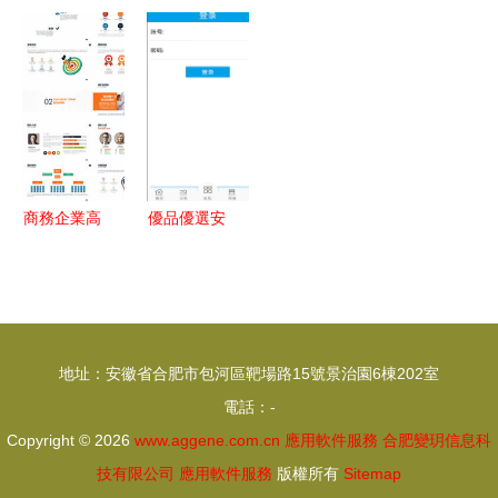
用壁壘，實
OA 聚焦高
同辦公新紀
PPT模板
現IT/OT融
端，領跑移
元 CIO OA
打造專業高
合部署——
動辦公與集
系統，中國
效的企業形
解讀《5G
團應用管理
協同管理軟
象展示
全連接工廠
件領域的領
建設白皮書
跑者
(征求意見
商務企業高
優品優選安
稿)》的技
效展示 公
卓版下載指
術服務路徑
司介紹與商
南 輕松獲
業計劃書
取v1.3.1最
PPT模板下
新手機版
地址：安徽省合肥市包河區靶場路15號景治園6棟202室
載與應用軟
電話：-
件服務指南
Copyright © 2026
www.aggene.com.cn
應用軟件服務
合肥變玥信息科
技有限公司
應用軟件服務
版權所有
Sitemap