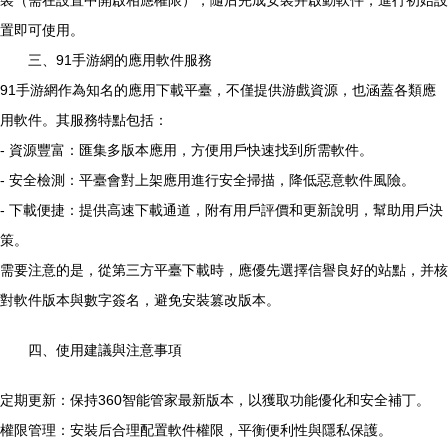
裝（需在設置中開啟相應權限），隨后完成安裝并啟動軟件，進行初始設
置即可使用。
三、91手游網的應用軟件服務
91手游網作為知名的應用下載平臺，不僅提供游戲資源，也涵蓋各類應
用軟件。其服務特點包括：
- 資源豐富：匯集多版本應用，方便用戶快速找到所需軟件。
- 安全檢測：平臺會對上架應用進行安全掃描，降低惡意軟件風險。
- 下載便捷：提供高速下載通道，附有用戶評價和更新說明，幫助用戶決
策。
需要注意的是，從第三方平臺下載時，應優先選擇信譽良好的站點，并核
對軟件版本與數字簽名，避免安裝篡改版本。
四、使用建議與注意事項
定期更新：保持360智能管家最新版本，以獲取功能優化和安全補丁。
權限管理：安裝后合理配置軟件權限，平衡便利性與隱私保護。