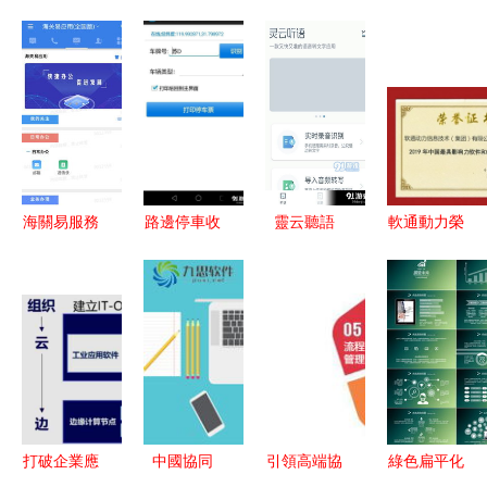
海關易服務
路邊停車收
靈云聽語
軟通動力榮
APP 便捷
費手持機系
高效便捷的
膺2019年
通關的掌上
統安卓版下
語音轉文字
中國最具影
助手——安
載指南
工具，助力
響力軟件和
卓1.0.2版
v1.3最新版
您的工作與
信息服務企
河東軟件園
與91手游網
生活
業 技術實
下載指南
服務解析
力與行業賦
能的雙重認
打破企業應
中國協同
引領高端協
綠色扁平化
可