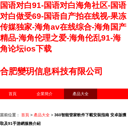
国语对白91-国语对白海角社区-国语
对白做受69-国语自产拍在线视-果冻
传媒独家-海角av在线综合-海角国产
精品-海角伦理之爱-海角伦乱91-海
角论坛ios下载
合肥變玥信息科技有限公司
首頁
企業簡介
產品大全
聯系我們
企業信息
訪客留言
當前位置：
首頁
>
產品大全
>
360智能管家軟件下載安裝指南 安卓版獲
取及91手游網服務介紹