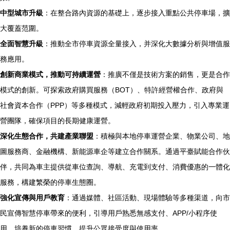
中型城市升級
：在整合路內資源的基礎上，逐步接入重點公共停車場，擴
大覆蓋范圍。
全面智慧升級
：推動全市停車資源全量接入，并深化大數據分析與增值服
務應用。
創新商業模式，推動可持續運營
：推廣不僅是技術方案的銷售，更是合作
模式的創新。可探索政府購買服務（BOT）、特許經營權合作、政府與
社會資本合作（PPP）等多種模式，減輕政府初期投入壓力，引入專業運
營團隊，確保項目的長期健康運營。
深化生態合作，共建產業聯盟
：積極與本地停車運營企業、物業公司、地
圖服務商、金融機構、新能源車企等建立合作關系。通過平臺賦能合作伙
伴，共同為車主提供從車位查詢、導航、充電到支付、消費優惠的一體化
服務，構建繁榮的停車生態圈。
強化宣傳與用戶教育
：通過媒體、社區活動、現場體驗等多種渠道，向市
民宣傳智慧停車帶來的便利，引導用戶熟悉無感支付、APP/小程序使
用，培養新的停車習慣，提升公眾接受度與使用率。