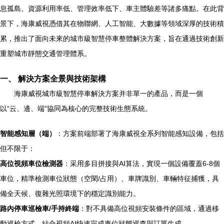
息孤島、資源利用率低、管理效率低下、車主體驗差等諸多痛點。在此背
景下，海康威視憑借其在物聯網、人工智能、大數據等領域深厚的技術積
累，推出了面向未來的城市級智慧停車整體解決方案，旨在通過技術創新
重塑城市靜態交通管理體系。
一、 解決方案全景與技術架構
海康威視城市級智慧停車解決方案并非單一的產品，而是一個
以“云、邊、端”協同為核心的完整技術生態系統。
智能感知層（端）
：方案前端部署了海康威視全系列智能感知設備，包括
但不限于：
高位視頻車位檢測器
：采用多目拼接與AI算法，實現一個設備覆蓋6-8個
車位，精準檢測車位狀態（空閑/占用）、車牌識別、車輛特征捕獲，具
備全天候、復雜光照環境下的穩定識別能力。
路內停車巡檢車/手持終端
：對不具備高位視頻安裝條件的區域，通過移
動巡檢方式，結合視頻AI快速完成車位狀態巡查與訂單生成。