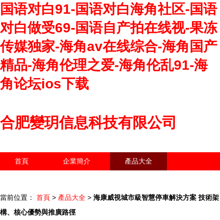
国语对白91-国语对白海角社区-国语
对白做受69-国语自产拍在线视-果冻
传媒独家-海角av在线综合-海角国产
精品-海角伦理之爱-海角伦乱91-海
角论坛ios下载
合肥變玥信息科技有限公司
首頁
企業簡介
產品大全
聯系我們
企業信息
訪客留言
當前位置：
首頁
>
產品大全
>
海康威視城市級智慧停車解決方案 技術架
構、核心優勢與推廣路徑