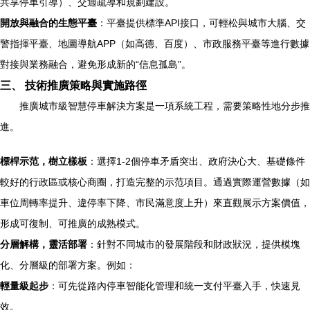
共享停車引導）、交通疏導和規劃建設。
開放與融合的生態平臺
：平臺提供標準API接口，可輕松與城市大腦、交
警指揮平臺、地圖導航APP（如高德、百度）、市政服務平臺等進行數據
對接與業務融合，避免形成新的“信息孤島”。
三、 技術推廣策略與實施路徑
推廣城市級智慧停車解決方案是一項系統工程，需要策略性地分步推
進。
標桿示范，樹立樣板
：選擇1-2個停車矛盾突出、政府決心大、基礎條件
較好的行政區或核心商圈，打造完整的示范項目。通過實際運營數據（如
車位周轉率提升、違停率下降、市民滿意度上升）來直觀展示方案價值，
形成可復制、可推廣的成熟模式。
分層解構，靈活部署
：針對不同城市的發展階段和財政狀況，提供模塊
化、分層級的部署方案。例如：
輕量級起步
：可先從路內停車智能化管理和統一支付平臺入手，快速見
效。