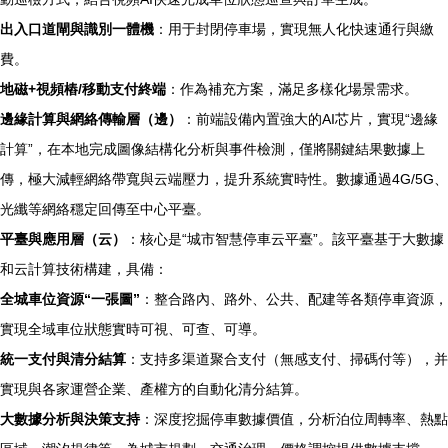
出入口道閘與識別一體機
：用于封閉停車場，實現無人化快速通行與繳
費。
地磁+視頻樁/移動支付終端
：作為補充方案，滿足多樣化場景需求。
邊緣計算與網絡傳輸層（邊）
：前端設備內置強大的AI芯片，實現“邊緣
計算”，在本地完成圖像結構化分析與事件檢測，僅將關鍵結果數據上
傳，極大減輕網絡帶寬與云端壓力，提升系統實時性。數據通過4G/5G、
光纖等網絡穩定回傳至中心平臺。
平臺與應用層（云）
：核心是“城市智慧停車云平臺”。該平臺基于大數據
和云計算技術構建，具備：
全城車位資源“一張圖”
：整合路內、路外、公共、配建等各類停車資源，
實現全域車位狀態實時可視、可查、可導。
統一支付與清分結算
：支持多渠道聚合支付（無感支付、掃碼付等），并
實現與各家運營企業、產權方的自動化清分結算。
大數據分析與決策支持
：深度挖掘停車數據價值，分析泊位周轉率、熱點