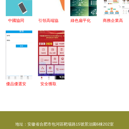
與91手游網
生活
業 技術實
全連接工廠
服務解析
力與行業賦
建設白皮書
能的雙重認
(征求意見
中國協同
引領高端協
綠色扁平化
商務企業高
可
稿)》的技
OA 聚焦高
同辦公新紀
PPT模板
效展示 公
術服務路徑
端，領跑移
元 CIO OA
打造專業高
司介紹與商
動辦公與集
系統，中國
效的企業形
業計劃書
團應用管理
協同管理軟
象展示
PPT模板下
件領域的領
載與應用軟
跑者
件服務指南
優品優選安
安全獲取
卓版下載指
CSCB 關于
南 輕松獲
CSCB安卓
取v1.3.1最
v1.4.0下載
新手機版
的理性指南
地址：安徽省合肥市包河區靶場路15號景治園6棟202室