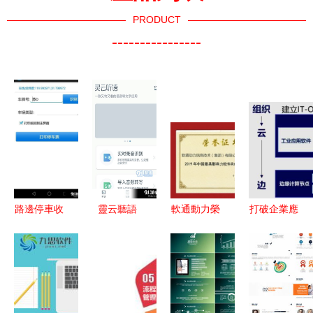
PRODUCT
----------------
路邊停車收
靈云聽語
軟通動力榮
打破企業應
費手持機系
高效便捷的
膺2019年
用壁壘，實
統安卓版下
語音轉文字
中國最具影
現IT/OT融
載指南
工具，助力
響力軟件和
合部署——
v1.3最新版
您的工作與
信息服務企
解讀《5G