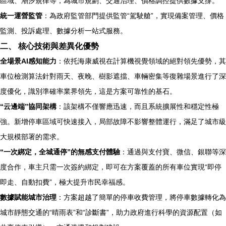
區域、潮汐規律等，為城市規劃、交通治理、價格調控提供數據支撐。
統一運營監管
：為政府監管部門提供監管“駕駛艙”，實現備案管理、價格
監測、投訴處理、數據分析一站式服務。
二、 核心技術與差異化優勢
全場景AI感知能力
：依托海康威視在計算機視覺領域的絕對領先優勢，其
車位檢測算法針對雨天、夜晚、樹影遮擋、車輛密集等復雜場景進行了深
度優化，識別準確率業界領先，這是方案可靠性的基石。
“云邊端”協同架構
：該架構不僅響應迅速，而且系統擴展性和穩定性極
強。新增停車區域可快速接入，局部故障不影響整體運行，滿足了城市級
大規模部署的需求。
“一次綁定，全城通停”的無感支付體驗
：通過與支付寶、微信、銀聯等深
度合作，車主只需一次簽約綁定，即可在方案覆蓋的所有車位實現“即停
即走、自動扣費”，極大提升市民幸福感。
數據賦能城市治理
：方案超越了簡單的停車收費管理，將停車數據轉化為
城市靜態交通的“晴雨表”和“診斷書”，助力政府進行科學的資源配置（如